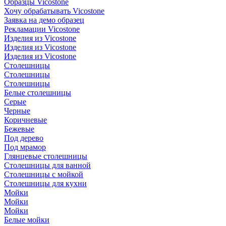
Образцы Vicostone
Хочу обрабатывать Vicostone
Заявка на демо образец
Рекламации Vicostone
Изделия из Vicostone
Изделия из Vicostone
Изделия из Vicostone
Столешницы
Столешницы
Столешницы
Белые столешницы
Серые
Черные
Коричневые
Бежевые
Под дерево
Под мрамор
Глянцевые столешницы
Столешницы для ванной
Столешницы с мойкой
Столешницы для кухни
Мойки
Мойки
Мойки
Белые мойки