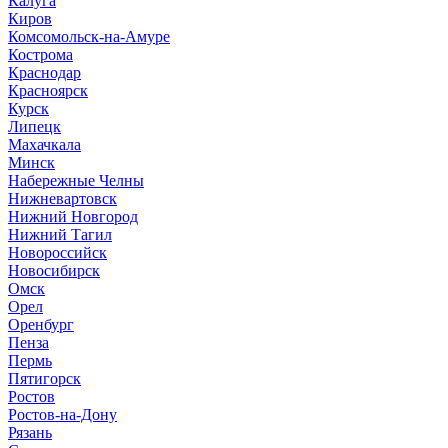
Калуга
Киров
Комсомольск-на-Амуре
Кострома
Краснодар
Красноярск
Курск
Липецк
Махачкала
Минск
Набережные Челны
Нижневартовск
Нижний Новгород
Нижний Тагил
Новороссийск
Новосибирск
Омск
Орел
Оренбург
Пенза
Пермь
Пятигорск
Ростов
Ростов-на-Дону
Рязань