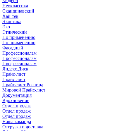
Модерн
Неоклассика
Скандинавский
Хай-тек
Эклетика
Эко
Этнический
По применению
По применению
Фасадный
Профессионалам
Профессионалам
Профессионалам
Яндекс.Диск
Прайс-лист
Прайс-лист
Прайс-лист Розница
Мировой Прайс-лист
Документация
Вдохновение
Отдел продаж
Отдел продаж
Отдел продаж
Наша команда
Отгрузка и доставка