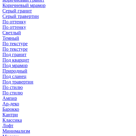
Коричневый мрамор
Серый гранит
Серый травертин
По оттенку
По оттенку
Светлый
Темный
По текстуре
По текстуре
Под гранит
Под кварцит
Под мрамор
Природный
Под сланец
Под травертин
По стилю
По стилю
Ампир
Ар-деко
Барокко
Кантри
Классика
Лофт
Минимализм