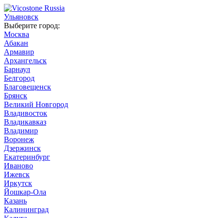
Ульяновск
Выберите город:
Москва
Абакан
Армавир
Архангельск
Барнаул
Белгород
Благовещенск
Брянск
Великий Новгород
Владивосток
Владикавказ
Владимир
Воронеж
Дзержинск
Екатеринбург
Иваново
Ижевск
Иркутск
Йошкар-Ола
Казань
Калининград