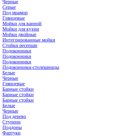
Черные
Серые
Под мрамор
Глянцевые
Мойки для ванной
Мойки для кухни
Мойки двойные
Интегрированные мойки
Стойки ресепшн
Подоконники
Подоконники
Подоконники
Подоконники-столешницы
Белые
Черные
Глянцевые
Барные стойки
Барные стойки
Барные стойки
Белые
Черные
Под дерево
Ступени
Поддоны
Фартуки