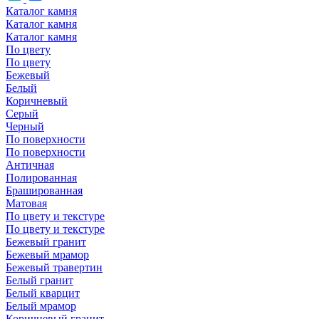
Каталог камня
Каталог камня
Каталог камня
По цвету
По цвету
Бежевый
Белый
Коричневый
Серый
Черный
По поверхности
По поверхности
Античная
Полированная
Брашированная
Матовая
По цвету и текстуре
По цвету и текстуре
Бежевый гранит
Бежевый мрамор
Бежевый травертин
Белый гранит
Белый кварцит
Белый мрамор
Коричневый гранит