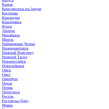
Калуга
Киров
Комсомольск-на-Амуре
Кострома
Краснодар
Красноярск
Курск
Липецк
Махачкала
Минск
Набережные Челны
Нижневартовск
Нижний Новгород
Нижний Тагил
Новороссийск
Новосибирск
Омск
Орел
Оренбург
Пенза
Пермь
Пятигорск
Ростов
Ростов-на-Дону
Рязань