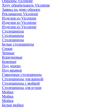
Образцы Vicostone
Хочу обрабатывать Vicostone
Заявка на демо образец
Рекламации Vicostone
Изделия из Vicostone
Изделия из Vicostone
Изделия из Vicostone
Столешницы
Столешницы
Столешницы
Белые столешницы
Серые
Черные
Коричневые
Бежевые
Под дерево
Под мрамор
Глянцевые столешницы
Столешницы для ванной
Столешницы с мойкой
Столешницы для кухни
Мойки
Мойки
Мойки
Белые мойки