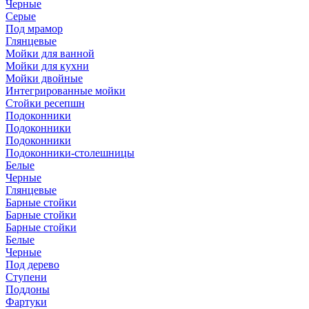
Черные
Серые
Под мрамор
Глянцевые
Мойки для ванной
Мойки для кухни
Мойки двойные
Интегрированные мойки
Стойки ресепшн
Подоконники
Подоконники
Подоконники
Подоконники-столешницы
Белые
Черные
Глянцевые
Барные стойки
Барные стойки
Барные стойки
Белые
Черные
Под дерево
Ступени
Поддоны
Фартуки