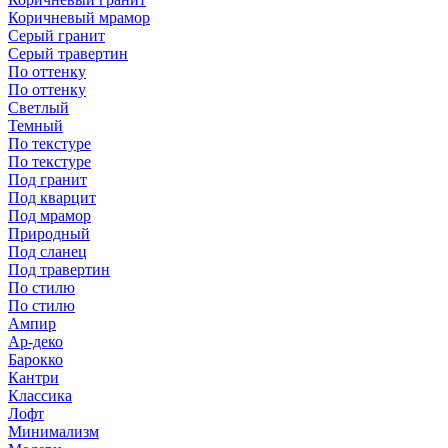
Коричневый мрамор
Серый гранит
Серый травертин
По оттенку
По оттенку
Светлый
Темный
По текстуре
По текстуре
Под гранит
Под кварцит
Под мрамор
Природный
Под сланец
Под травертин
По стилю
По стилю
Ампир
Ар-деко
Барокко
Кантри
Классика
Лофт
Минимализм