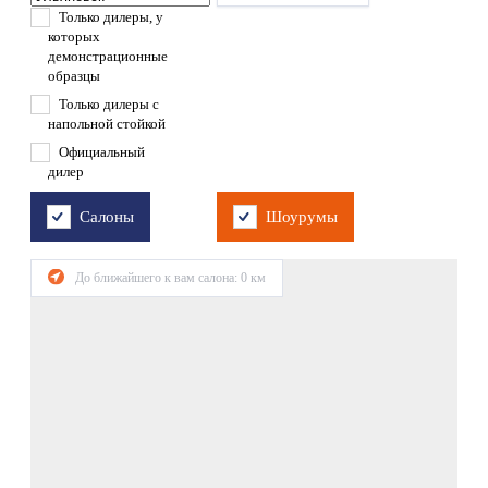
Только дилеры, у
которых
демонстрационные
образцы
Только дилеры с
напольной стойкой
Официальный
дилер
Салоны
Шоурумы
До ближайшего к вам салона:
0
км