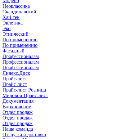
Модерн
Неоклассика
Скандинавский
Хай-тек
Эклетика
Эко
Этнический
По применению
По применению
Фасадный
Профессионалам
Профессионалам
Профессионалам
Яндекс.Диск
Прайс-лист
Прайс-лист
Прайс-лист Розница
Мировой Прайс-лист
Документация
Вдохновение
Отдел продаж
Отдел продаж
Отдел продаж
Наша команда
Отгрузка и доставка