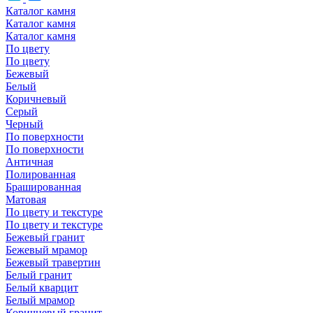
Каталог камня
Каталог камня
Каталог камня
По цвету
По цвету
Бежевый
Белый
Коричневый
Серый
Черный
По поверхности
По поверхности
Античная
Полированная
Брашированная
Матовая
По цвету и текстуре
По цвету и текстуре
Бежевый гранит
Бежевый мрамор
Бежевый травертин
Белый гранит
Белый кварцит
Белый мрамор
Коричневый гранит