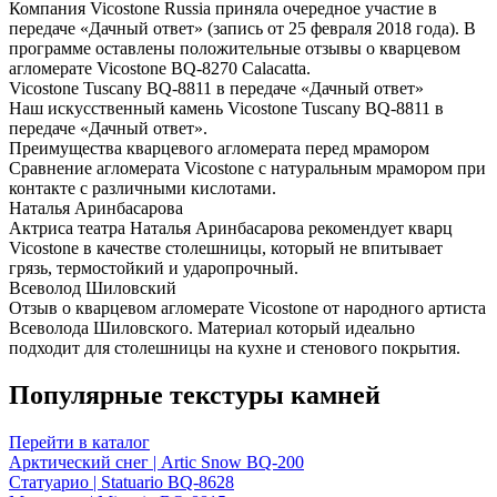
Компания Vicostone Russia приняла очередное участие в
передаче «Дачный ответ» (запись от 25 февраля 2018 года). В
программе оставлены положительные отзывы о кварцевом
агломерате Vicostone BQ-8270 Calacatta.
Vicostone Tuscany BQ-8811 в передаче «Дачный ответ»
Наш искусственный камень Vicostone Tuscany BQ-8811 в
передаче «Дачный ответ».
Преимущества кварцевого агломерата перед мрамором
Сравнение агломерата Vicostone с натуральным мрамором при
контакте с различными кислотами.
Наталья Аринбасарова
Актриса театра Наталья Аринбасарова рекомендует кварц
Vicostone в качестве столешницы, который не впитывает
грязь, термостойкий и ударопрочный.
Всеволод Шиловский
Отзыв о кварцевом агломерате Vicostone от народного артиста
Всеволода Шиловского. Материал который идеально
подходит для столешницы на кухне и стенового покрытия.
Популярные текстуры камней
Перейти в каталог
Арктический снег | Artic Snow BQ-200
Статуарио | Statuario BQ-8628