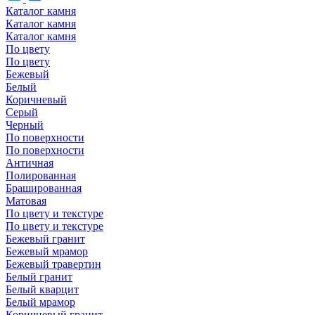
Каталог камня
Каталог камня
Каталог камня
По цвету
По цвету
Бежевый
Белый
Коричневый
Серый
Черный
По поверхности
По поверхности
Античная
Полированная
Брашированная
Матовая
По цвету и текстуре
По цвету и текстуре
Бежевый гранит
Бежевый мрамор
Бежевый травертин
Белый гранит
Белый кварцит
Белый мрамор
Коричневый гранит