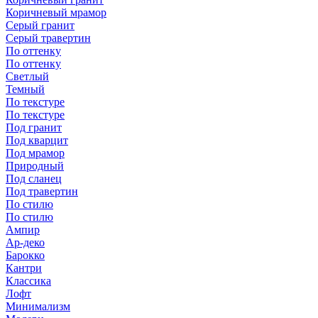
Коричневый мрамор
Серый гранит
Серый травертин
По оттенку
По оттенку
Светлый
Темный
По текстуре
По текстуре
Под гранит
Под кварцит
Под мрамор
Природный
Под сланец
Под травертин
По стилю
По стилю
Ампир
Ар-деко
Барокко
Кантри
Классика
Лофт
Минимализм