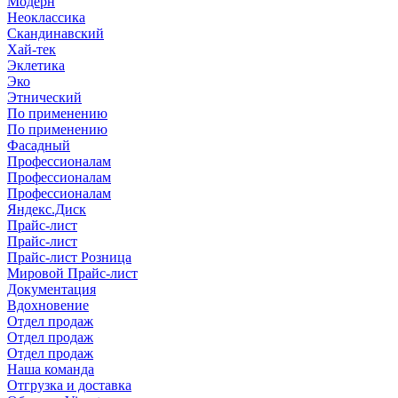
Модерн
Неоклассика
Скандинавский
Хай-тек
Эклетика
Эко
Этнический
По применению
По применению
Фасадный
Профессионалам
Профессионалам
Профессионалам
Яндекс.Диск
Прайс-лист
Прайс-лист
Прайс-лист Розница
Мировой Прайс-лист
Документация
Вдохновение
Отдел продаж
Отдел продаж
Отдел продаж
Наша команда
Отгрузка и доставка