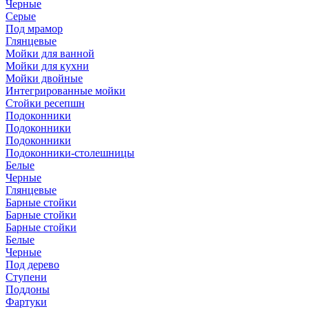
Черные
Серые
Под мрамор
Глянцевые
Мойки для ванной
Мойки для кухни
Мойки двойные
Интегрированные мойки
Стойки ресепшн
Подоконники
Подоконники
Подоконники
Подоконники-столешницы
Белые
Черные
Глянцевые
Барные стойки
Барные стойки
Барные стойки
Белые
Черные
Под дерево
Ступени
Поддоны
Фартуки