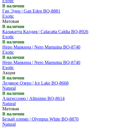
Exotic
В наличии
Ган Эден | Gan Eden BQ-8881
Exotic
Матовая
В наличии
Калакатта Калдия | Calacatta Caldia BQ-8926
Exotic
В наличии
Неро Маркина | Nero Marquina BQ-8740
Exotic
В наличии
Неро Маркина | Nero Marquina BQ-8740
Exotic
Акция
В наличии
Ледяное Озеро | Ice Lake BQ-8668
Natural
В наличии
Альтиссимо | Altissimo BQ-8614
Natural
Матовая
В наличии
Белый олимп | Olympus White BQ-8870
Natural