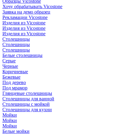
Образцы Vicostone
Хочу обрабатывать Vicostone
Заявка на демо образец
Рекламации Vicostone
Изделия из Vicostone
Изделия из Vicostone
Изделия из Vicostone
Столешницы
Столешницы
Столешницы
Белые столешницы
Серые
Черные
Коричневые
Бежевые
Под дерево
Под мрамор
Глянцевые столешницы
Столешницы для ванной
Столешницы с мойкой
Столешницы для кухни
Мойки
Мойки
Мойки
Белые мойки