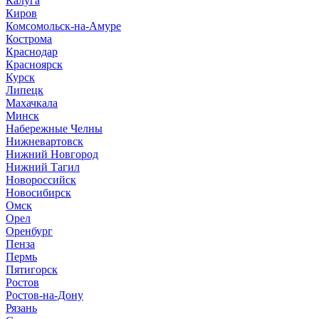
Калуга
Киров
Комсомольск-на-Амуре
Кострома
Краснодар
Красноярск
Курск
Липецк
Махачкала
Минск
Набережные Челны
Нижневартовск
Нижний Новгород
Нижний Тагил
Новороссийск
Новосибирск
Омск
Орел
Оренбург
Пенза
Пермь
Пятигорск
Ростов
Ростов-на-Дону
Рязань