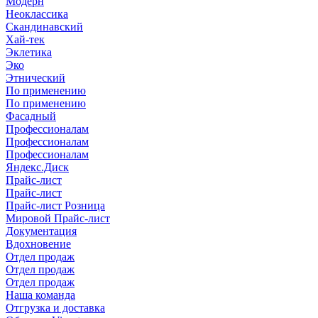
Модерн
Неоклассика
Скандинавский
Хай-тек
Эклетика
Эко
Этнический
По применению
По применению
Фасадный
Профессионалам
Профессионалам
Профессионалам
Яндекс.Диск
Прайс-лист
Прайс-лист
Прайс-лист Розница
Мировой Прайс-лист
Документация
Вдохновение
Отдел продаж
Отдел продаж
Отдел продаж
Наша команда
Отгрузка и доставка