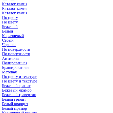
Каталог камня
Каталог камня
Каталог камня
По цвету
По цвету
Бежевый
Белый
Коричневый
Серый
Черный
По поверхности
По поверхности
Античная
Полированная
Брашированная
Матовая
По цвету и текстуре
По цвету и текстуре
Бежевый гранит
Бежевый мрамор
Бежевый травертин
Белый гранит
Белый кварцит
Белый мрамор
Коричневый гранит