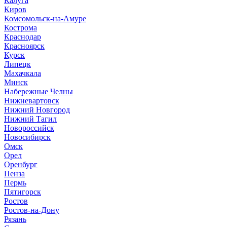
Калуга
Киров
Комсомольск-на-Амуре
Кострома
Краснодар
Красноярск
Курск
Липецк
Махачкала
Минск
Набережные Челны
Нижневартовск
Нижний Новгород
Нижний Тагил
Новороссийск
Новосибирск
Омск
Орел
Оренбург
Пенза
Пермь
Пятигорск
Ростов
Ростов-на-Дону
Рязань