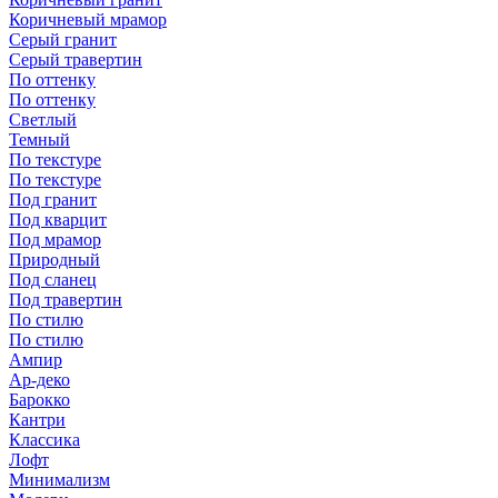
Коричневый мрамор
Серый гранит
Серый травертин
По оттенку
По оттенку
Светлый
Темный
По текстуре
По текстуре
Под гранит
Под кварцит
Под мрамор
Природный
Под сланец
Под травертин
По стилю
По стилю
Ампир
Ар-деко
Барокко
Кантри
Классика
Лофт
Минимализм