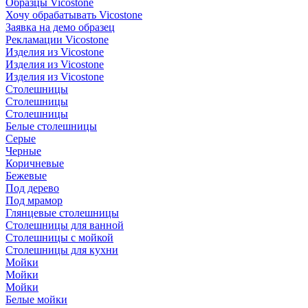
Образцы Vicostone
Хочу обрабатывать Vicostone
Заявка на демо образец
Рекламации Vicostone
Изделия из Vicostone
Изделия из Vicostone
Изделия из Vicostone
Столешницы
Столешницы
Столешницы
Белые столешницы
Серые
Черные
Коричневые
Бежевые
Под дерево
Под мрамор
Глянцевые столешницы
Столешницы для ванной
Столешницы с мойкой
Столешницы для кухни
Мойки
Мойки
Мойки
Белые мойки