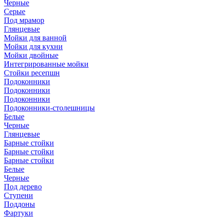
Черные
Серые
Под мрамор
Глянцевые
Мойки для ванной
Мойки для кухни
Мойки двойные
Интегрированные мойки
Стойки ресепшн
Подоконники
Подоконники
Подоконники
Подоконники-столешницы
Белые
Черные
Глянцевые
Барные стойки
Барные стойки
Барные стойки
Белые
Черные
Под дерево
Ступени
Поддоны
Фартуки