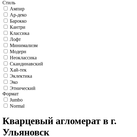
Стиль
Ампир
Ар-деко
Барокко
Кантри
Классика
Лофт
Минимализм
Модерн
Неоклассика
Скандинавский
Хай-тек
Эклектика
Эко
Этнический
Формат
Jumbo
Normal
Кварцевый агломерат в г.
Ульяновск