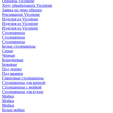
Образцы Vicostone
Хочу обрабатывать Vicostone
Заявка на демо образец
Рекламации Vicostone
Изделия из Vicostone
Изделия из Vicostone
Изделия из Vicostone
Столешницы
Столешницы
Столешницы
Белые столешницы
Серые
Черные
Коричневые
Бежевые
Под дерево
Под мрамор
Глянцевые столешницы
Столешницы для ванной
Столешницы с мойкой
Столешницы для кухни
Мойки
Мойки
Мойки
Белые мойки