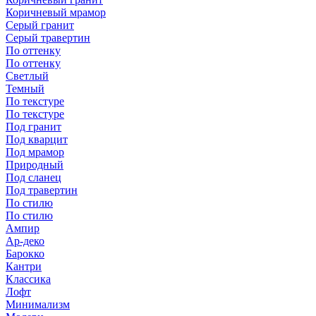
Коричневый мрамор
Серый гранит
Серый травертин
По оттенку
По оттенку
Светлый
Темный
По текстуре
По текстуре
Под гранит
Под кварцит
Под мрамор
Природный
Под сланец
Под травертин
По стилю
По стилю
Ампир
Ар-деко
Барокко
Кантри
Классика
Лофт
Минимализм