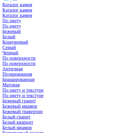
Каталог камня
Каталог камня
Каталог камня
По цвету
По цвету
Бежевый
Белый
Коричневый
Серый
Черный
По поверхности
По поверхности
Античная
Полированная
Брашированная
Матовая
По цвету и текстуре
По цвету и текстуре
Бежевый гранит
Бежевый мрамор
Бежевый травертин
Белый гранит
Белый кварцит
Белый мрамор
Коричневый гранит