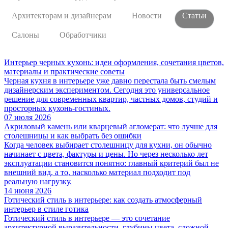
Архитекторам и дизайнерам
Новости
Статьи
Салоны
Обработчики
Интерьер черных кухонь: идеи оформления, сочетания цветов,
материалы и практические советы
Черная кухня в интерьере уже давно перестала быть смелым
дизайнерским экспериментом. Сегодня это универсальное
решение для современных квартир, частных домов, студий и
просторных кухонь-гостиных.
07 июля 2026
Акриловый камень или кварцевый агломерат: что лучше для
столешницы и как выбрать без ошибки
Когда человек выбирает столешницу для кухни, он обычно
начинает с цвета, фактуры и цены. Но через несколько лет
эксплуатации становится понятно: главный критерий был не
внешний вид, а то, насколько материал подходит под
реальную нагрузку.
14 июня 2026
Готический стиль в интерьере: как создать атмосферный
интерьер в стиле готика
Готический стиль в интерьере — это сочетание
архитектурной выразительности, глубины цвета, сложной