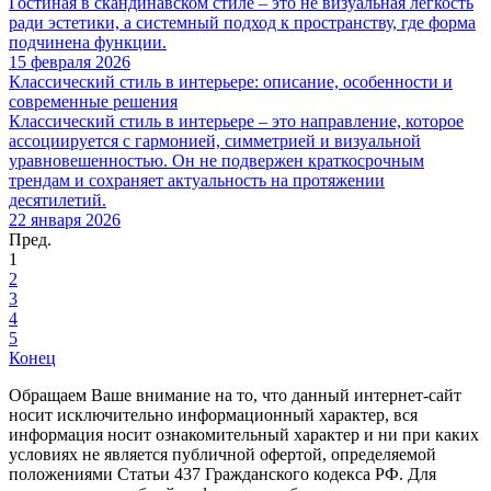
Гостиная в скандинавском стиле – это не визуальная легкость
ради эстетики, а системный подход к пространству, где форма
подчинена функции.
15 февраля 2026
Классический стиль в интерьере: описание, особенности и
современные решения
Классический стиль в интерьере – это направление, которое
ассоциируется с гармонией, симметрией и визуальной
уравновешенностью. Он не подвержен краткосрочным
трендам и сохраняет актуальность на протяжении
десятилетий.
22 января 2026
Пред.
1
2
3
4
5
Конец
Обращаем Ваше внимание на то, что данный интернет-сайт
носит исключительно информационный характер, вся
информация носит ознакомительный характер и ни при каких
условиях не является публичной офертой, определяемой
положениями Статьи 437 Гражданского кодекса РФ. Для