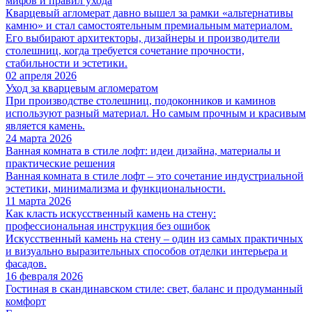
мифов и правил ухода
Кварцевый агломерат давно вышел за рамки «альтернативы
камню» и стал самостоятельным премиальным материалом.
Его выбирают архитекторы, дизайнеры и производители
столешниц, когда требуется сочетание прочности,
стабильности и эстетики.
02 апреля 2026
Уход за кварцевым агломератом
При производстве столешниц, подоконников и каминов
используют разный материал. Но самым прочным и красивым
является камень.
24 марта 2026
Ванная комната в стиле лофт: идеи дизайна, материалы и
практические решения
Ванная комната в стиле лофт – это сочетание индустриальной
эстетики, минимализма и функциональности.
11 марта 2026
Как класть искусственный камень на стену:
профессиональная инструкция без ошибок
Искусственный камень на стену – один из самых практичных
и визуально выразительных способов отделки интерьера и
фасадов.
16 февраля 2026
Гостиная в скандинавском стиле: свет, баланс и продуманный
комфорт