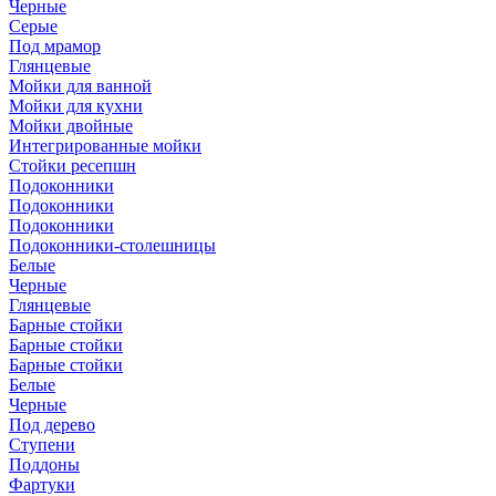
Черные
Серые
Под мрамор
Глянцевые
Мойки для ванной
Мойки для кухни
Мойки двойные
Интегрированные мойки
Стойки ресепшн
Подоконники
Подоконники
Подоконники
Подоконники-столешницы
Белые
Черные
Глянцевые
Барные стойки
Барные стойки
Барные стойки
Белые
Черные
Под дерево
Ступени
Поддоны
Фартуки