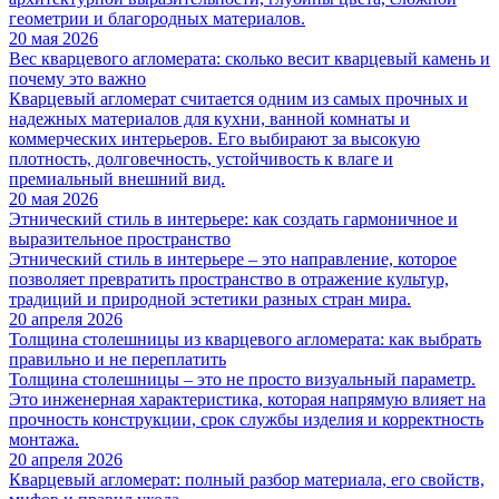
геометрии и благородных материалов.
20 мая 2026
Вес кварцевого агломерата: сколько весит кварцевый камень и
почему это важно
Кварцевый агломерат считается одним из самых прочных и
надежных материалов для кухни, ванной комнаты и
коммерческих интерьеров. Его выбирают за высокую
плотность, долговечность, устойчивость к влаге и
премиальный внешний вид.
20 мая 2026
Этнический стиль в интерьере: как создать гармоничное и
выразительное пространство
Этнический стиль в интерьере – это направление, которое
позволяет превратить пространство в отражение культур,
традиций и природной эстетики разных стран мира.
20 апреля 2026
Толщина столешницы из кварцевого агломерата: как выбрать
правильно и не переплатить
Толщина столешницы – это не просто визуальный параметр.
Это инженерная характеристика, которая напрямую влияет на
прочность конструкции, срок службы изделия и корректность
монтажа.
20 апреля 2026
Кварцевый агломерат: полный разбор материала, его свойств,