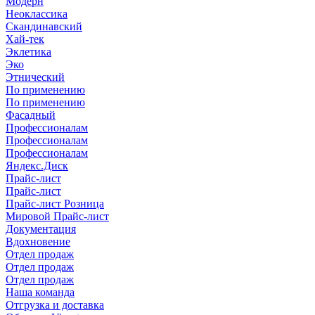
Модерн
Неоклассика
Скандинавский
Хай-тек
Эклетика
Эко
Этнический
По применению
По применению
Фасадный
Профессионалам
Профессионалам
Профессионалам
Яндекс.Диск
Прайс-лист
Прайс-лист
Прайс-лист Розница
Мировой Прайс-лист
Документация
Вдохновение
Отдел продаж
Отдел продаж
Отдел продаж
Наша команда
Отгрузка и доставка