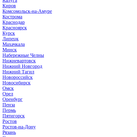
Калуга
Киров
Комсомольск-на-Амуре
Кострома
Краснодар
Красноярск
Курск
Липецк
Махачкала
Минск
Набережные Челны
Нижневартовск
Нижний Новгород
Нижний Тагил
Новороссийск
Новосибирск
Омск
Орел
Оренбург
Пенза
Пермь
Пятигорск
Ростов
Ростов-на-Дону
Рязань