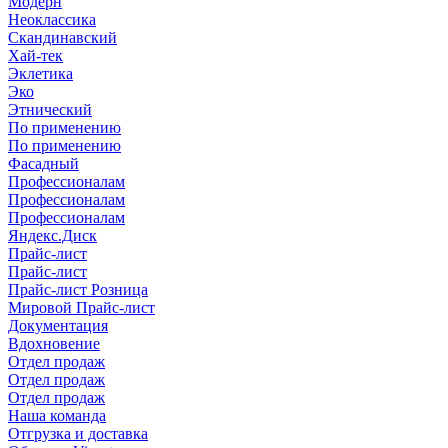
Модерн
Неоклассика
Скандинавский
Хай-тек
Эклетика
Эко
Этнический
По применению
По применению
Фасадный
Профессионалам
Профессионалам
Профессионалам
Яндекс.Диск
Прайс-лист
Прайс-лист
Прайс-лист Розница
Мировой Прайс-лист
Документация
Вдохновение
Отдел продаж
Отдел продаж
Отдел продаж
Наша команда
Отгрузка и доставка