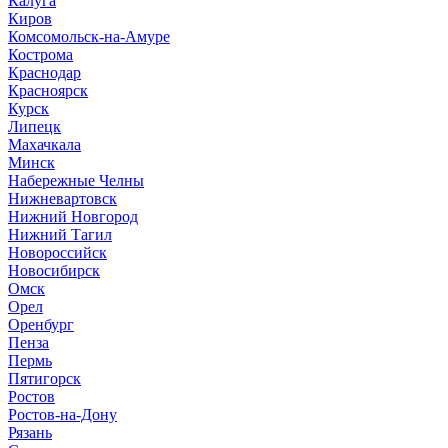
Калуга
Киров
Комсомольск-на-Амуре
Кострома
Краснодар
Красноярск
Курск
Липецк
Махачкала
Минск
Набережные Челны
Нижневартовск
Нижний Новгород
Нижний Тагил
Новороссийск
Новосибирск
Омск
Орел
Оренбург
Пенза
Пермь
Пятигорск
Ростов
Ростов-на-Дону
Рязань