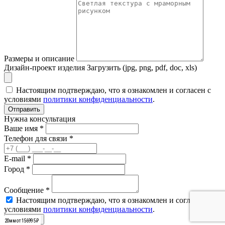
Размеры и описание
Дизайн-проект изделия
Загрузить (jpg, png, pdf, doc, xls)
Настоящим подтверждаю, что я ознакомлен и согласен с
условиями
политики конфиденциальности
.
Отправить
Нужна консультация
Ваше имя *
Телефон для связи *
E-mail *
Город *
Сообщение *
Настоящим подтверждаю, что я ознакомлен и согласен с
условиями
политики конфиденциальности
.
Отправить
20мм от 156995 ₽
20мм от 156995 ₽
20мм от 156995 ₽