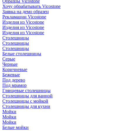
Образцы Vicostone
Хочу обрабатывать Vicostone
Заявка на демо образец
Рекламации Vicostone
Изделия из Vicostone
Изделия из Vicostone
Изделия из Vicostone
Столешницы
Столешницы
Столешницы
Белые столешницы
Серые
Черные
Коричневые
Бежевые
Под дерево
Под мрамор
Глянцевые столешницы
Столешницы для ванной
Столешницы с мойкой
Столешницы для кухни
Мойки
Мойки
Мойки
Белые мойки