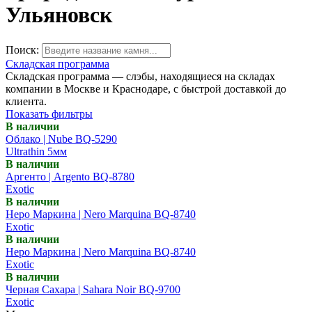
Ульяновск
Поиск:
Складская программа
Складская программа — слэбы, находящиеся на складах
компании в Москве и Краснодаре, с быстрой доставкой до
клиента.
Показать фильтры
В наличии
Облако | Nube BQ-5290
Ultrathin 5мм
В наличии
Аргенто | Argento BQ-8780
Exotic
В наличии
Неро Маркина | Nero Marquina BQ-8740
Exotic
В наличии
Неро Маркина | Nero Marquina BQ-8740
Exotic
В наличии
Черная Сахара | Sahara Noir BQ-9700
Exotic