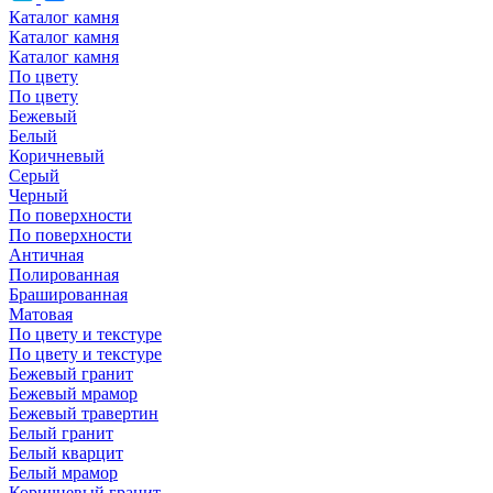
Каталог камня
Каталог камня
Каталог камня
По цвету
По цвету
Бежевый
Белый
Коричневый
Серый
Черный
По поверхности
По поверхности
Античная
Полированная
Брашированная
Матовая
По цвету и текстуре
По цвету и текстуре
Бежевый гранит
Бежевый мрамор
Бежевый травертин
Белый гранит
Белый кварцит
Белый мрамор
Коричневый гранит