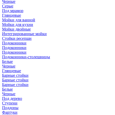
Черные
Серые
Под мрамор
Глянцевые
Мойки для ванной
Мойки для кухни
Мойки двойные
Интегрированные мойки
Стойки ресепшн
Подоконники
Подоконники
Подоконники
Подоконники-столешницы
Белые
Черные
Глянцевые
Барные стойки
Барные стойки
Барные стойки
Белые
Черные
Под дерево
Ступени
Поддоны
Фартуки