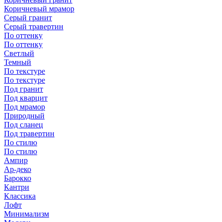
Коричневый мрамор
Серый гранит
Серый травертин
По оттенку
По оттенку
Светлый
Темный
По текстуре
По текстуре
Под гранит
Под кварцит
Под мрамор
Природный
Под сланец
Под травертин
По стилю
По стилю
Ампир
Ар-деко
Барокко
Кантри
Классика
Лофт
Минимализм