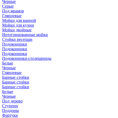
Черные
Серые
Под мрамор
Глянцевые
Мойки для ванной
Мойки для кухни
Мойки двойные
Интегрированные мойки
Стойки ресепшн
Подоконники
Подоконники
Подоконники
Подоконники-столешницы
Белые
Черные
Глянцевые
Барные стойки
Барные стойки
Барные стойки
Белые
Черные
Под дерево
Ступени
Поддоны
Фартуки