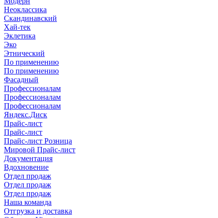
Модерн
Неоклассика
Скандинавский
Хай-тек
Эклетика
Эко
Этнический
По применению
По применению
Фасадный
Профессионалам
Профессионалам
Профессионалам
Яндекс.Диск
Прайс-лист
Прайс-лист
Прайс-лист Розница
Мировой Прайс-лист
Документация
Вдохновение
Отдел продаж
Отдел продаж
Отдел продаж
Наша команда
Отгрузка и доставка