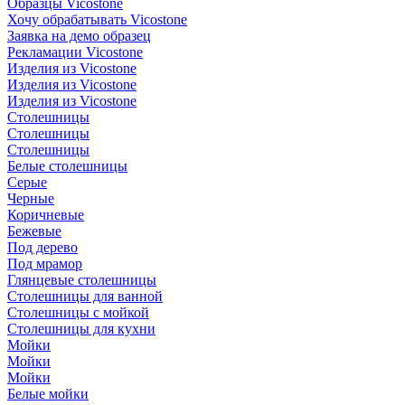
Образцы Vicostone
Хочу обрабатывать Vicostone
Заявка на демо образец
Рекламации Vicostone
Изделия из Vicostone
Изделия из Vicostone
Изделия из Vicostone
Столешницы
Столешницы
Столешницы
Белые столешницы
Серые
Черные
Коричневые
Бежевые
Под дерево
Под мрамор
Глянцевые столешницы
Столешницы для ванной
Столешницы с мойкой
Столешницы для кухни
Мойки
Мойки
Мойки
Белые мойки