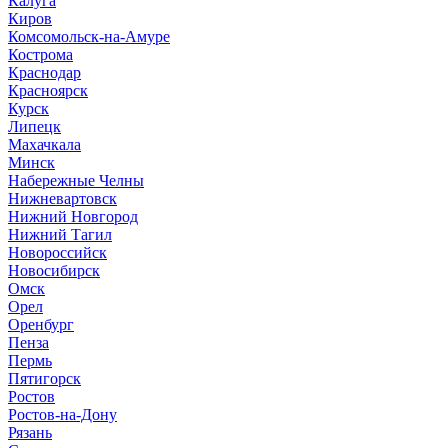
Калуга
Киров
Комсомольск-на-Амуре
Кострома
Краснодар
Красноярск
Курск
Липецк
Махачкала
Минск
Набережные Челны
Нижневартовск
Нижний Новгород
Нижний Тагил
Новороссийск
Новосибирск
Омск
Орел
Оренбург
Пенза
Пермь
Пятигорск
Ростов
Ростов-на-Дону
Рязань