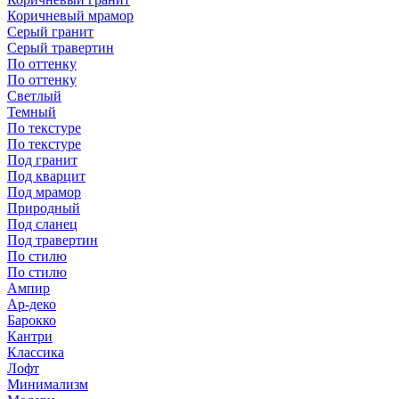
Коричневый мрамор
Серый гранит
Серый травертин
По оттенку
По оттенку
Светлый
Темный
По текстуре
По текстуре
Под гранит
Под кварцит
Под мрамор
Природный
Под сланец
Под травертин
По стилю
По стилю
Ампир
Ар-деко
Барокко
Кантри
Классика
Лофт
Минимализм