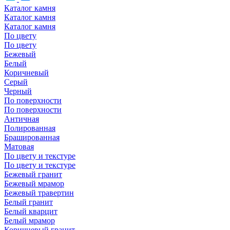
Каталог камня
Каталог камня
Каталог камня
По цвету
По цвету
Бежевый
Белый
Коричневый
Серый
Черный
По поверхности
По поверхности
Античная
Полированная
Брашированная
Матовая
По цвету и текстуре
По цвету и текстуре
Бежевый гранит
Бежевый мрамор
Бежевый травертин
Белый гранит
Белый кварцит
Белый мрамор
Коричневый гранит