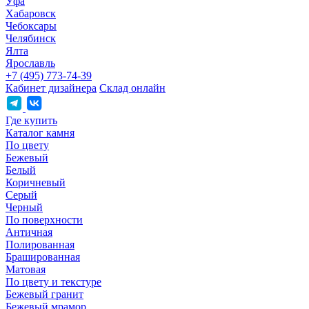
Уфа
Хабаровск
Чебоксары
Челябинск
Ялта
Ярославль
+7 (495) 773-74-39
Кабинет дизайнера
Склад онлайн
Где купить
Каталог камня
По цвету
Бежевый
Белый
Коричневый
Серый
Черный
По поверхности
Античная
Полированная
Брашированная
Матовая
По цвету и текстуре
Бежевый гранит
Бежевый мрамор