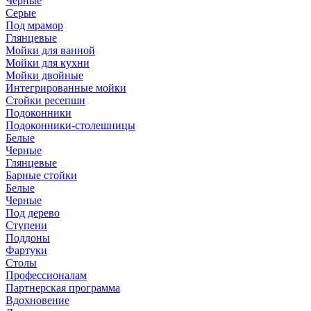
Черные
Серые
Под мрамор
Глянцевые
Мойки для ванной
Мойки для кухни
Мойки двойные
Интегрированные мойки
Стойки ресепшн
Подоконники
Подоконники-столешницы
Белые
Черные
Глянцевые
Барные стойки
Белые
Черные
Под дерево
Ступени
Поддоны
Фартуки
Столы
Профессионалам
Партнерская программа
Вдохновение