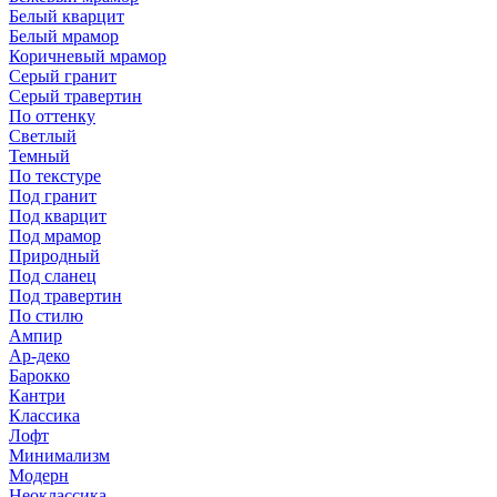
Белый кварцит
Белый мрамор
Коричневый мрамор
Серый гранит
Серый травертин
По оттенку
Светлый
Темный
По текстуре
Под гранит
Под кварцит
Под мрамор
Природный
Под сланец
Под травертин
По стилю
Ампир
Ар-деко
Барокко
Кантри
Классика
Лофт
Минимализм
Модерн
Неоклассика