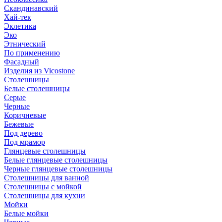
Скандинавский
Хай-тек
Эклетика
Эко
Этнический
По применению
Фасадный
Изделия из Vicostone
Столешницы
Белые столешницы
Серые
Черные
Коричневые
Бежевые
Под дерево
Под мрамор
Глянцевые столешницы
Белые глянцевые столешницы
Черные глянцевые столешницы
Столешницы для ванной
Столешницы с мойкой
Столешницы для кухни
Мойки
Белые мойки