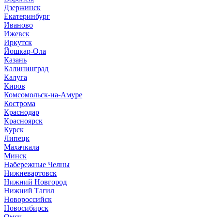
Дзержинск
Екатеринбург
Иваново
Ижевск
Иркутск
Йошкар-Ола
Казань
Калининград
Калуга
Киров
Комсомольск-на-Амуре
Кострома
Краснодар
Красноярск
Курск
Липецк
Махачкала
Минск
Набережные Челны
Нижневартовск
Нижний Новгород
Нижний Тагил
Новороссийск
Новосибирск
Омск