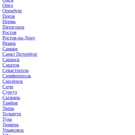
Орел
Оренбург
Пенза
Пермь
Пятигорск
Ростов
Ростов-на-Дону
Рязань
Самара
Санкт Петербург
Саранск
Саратов
Севастополь
Симферополь
Смоленск
Сочи
Сургут
Сызрань
Тамбов
Тверь
Тольятти
Тула
Тюмень
Ульяновск