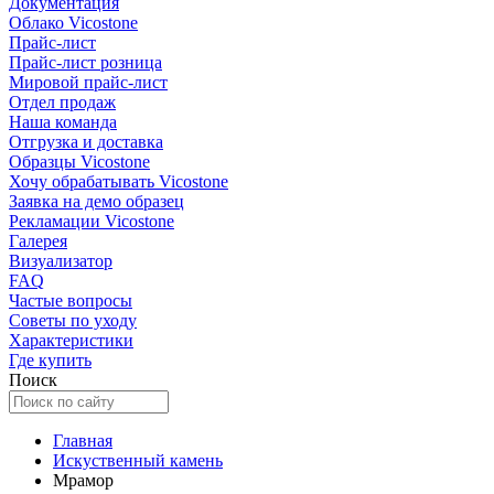
Документация
Облако Vicostone
Прайс-лист
Прайс-лист розница
Мировой прайс-лист
Отдел продаж
Наша команда
Отгрузка и доставка
Образцы Vicostone
Хочу обрабатывать Vicostone
Заявка на демо образец
Рекламации Vicostone
Галерея
Визуализатор
FAQ
Частые вопросы
Советы по уходу
Характеристики
Где купить
Поиск
Главная
Искуственный камень
Мрамор