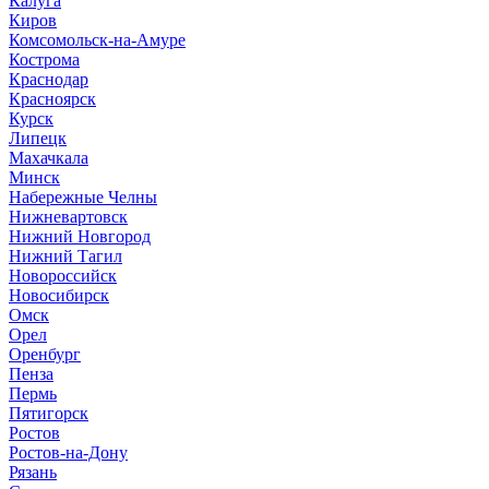
Калуга
Киров
Комсомольск-на-Амуре
Кострома
Краснодар
Красноярск
Курск
Липецк
Махачкала
Минск
Набережные Челны
Нижневартовск
Нижний Новгород
Нижний Тагил
Новороссийск
Новосибирск
Омск
Орел
Оренбург
Пенза
Пермь
Пятигорск
Ростов
Ростов-на-Дону
Рязань