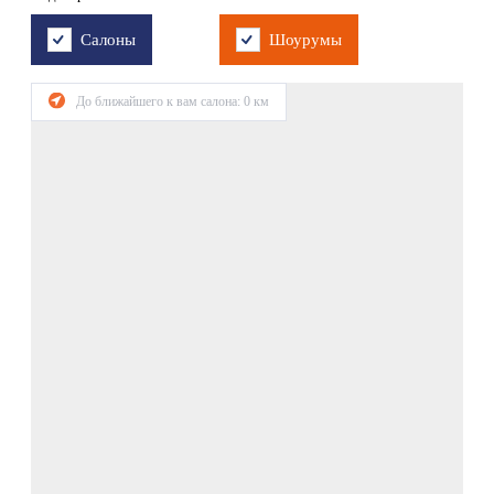
Салоны
Шоурумы
До ближайшего к вам салона:
0
км