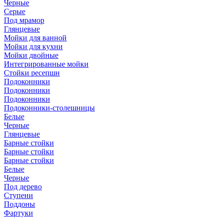
Черные
Серые
Под мрамор
Глянцевые
Мойки для ванной
Мойки для кухни
Мойки двойные
Интегрированные мойки
Стойки ресепшн
Подоконники
Подоконники
Подоконники
Подоконники-столешницы
Белые
Черные
Глянцевые
Барные стойки
Барные стойки
Барные стойки
Белые
Черные
Под дерево
Ступени
Поддоны
Фартуки