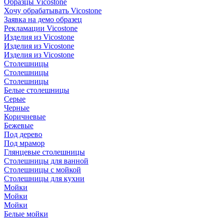
Образцы Vicostone
Хочу обрабатывать Vicostone
Заявка на демо образец
Рекламации Vicostone
Изделия из Vicostone
Изделия из Vicostone
Изделия из Vicostone
Столешницы
Столешницы
Столешницы
Белые столешницы
Серые
Черные
Коричневые
Бежевые
Под дерево
Под мрамор
Глянцевые столешницы
Столешницы для ванной
Столешницы с мойкой
Столешницы для кухни
Мойки
Мойки
Мойки
Белые мойки