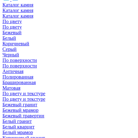
Каталог камня
Каталог камня
Каталог камня
По цвету
По цвету
Бежевый
Белый
Коричневый
Серый
Черный
По поверхности
По поверхности
Античная
Полированная
Брашированная
Матовая
По цвету и текстуре
По цвету и текстуре
Бежевый гранит
Бежевый мрамор
Бежевый травертин
Белый гранит
Белый кварцит
Белый мрамор
Коричневый гранит