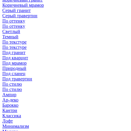
Коричневый мрамор
Серый гранит
Серый травертин
По оттенку
По оттенку
Светлый
Темный
По текстуре
По текстуре
Под гранит
Под кварцит
Под мрамор
Природный
Под сланец
Под травертин
По стилю
По стилю
Ампир
Ар-деко
Барокко
Кантри
Классика
Лофт
Минимализм