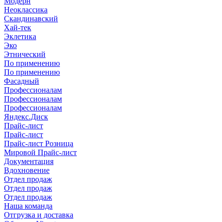
Модерн
Неоклассика
Скандинавский
Хай-тек
Эклетика
Эко
Этнический
По применению
По применению
Фасадный
Профессионалам
Профессионалам
Профессионалам
Яндекс.Диск
Прайс-лист
Прайс-лист
Прайс-лист Розница
Мировой Прайс-лист
Документация
Вдохновение
Отдел продаж
Отдел продаж
Отдел продаж
Наша команда
Отгрузка и доставка