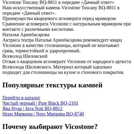
Vicostone Tuscany BQ-8811 в передаче «Дачный ответ»
Наш искусственный камень Vicostone Tuscany BQ-8811 в
передаче «Дачный ответ».
Преимущества кварцевого агломерата перед мрамором
Сравнение агломерата Vicostone с натуральным мрамором при
контакте с различными кислотами.
Наталья Аринбасарова
Актриса театра Наталья Аринбасарова рекомендует кварц
Vicostone в качестве столешницы, который не впитывает
грязь, термостойкий и ударопрочный.
Всеволод Шиловский
Отзыв о кварцевом агломерате Vicostone от народного артиста
Всеволода Шиловского. Материал который идеально
подходит для столешницы на кухне и стенового покрытия.
Популярные текстуры камней
Перейти в каталог
Чистый черный | Pure Black BQ-2101
Ява Нуар | Java Noir BQ-8812
Неро Маркина | Nero Marquina BQ-8740
Почему выбирают Vicostone?