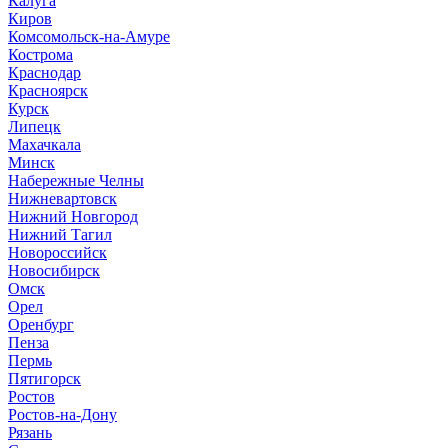
Калуга
Киров
Комсомольск-на-Амуре
Кострома
Краснодар
Красноярск
Курск
Липецк
Махачкала
Минск
Набережные Челны
Нижневартовск
Нижний Новгород
Нижний Тагил
Новороссийск
Новосибирск
Омск
Орел
Оренбург
Пенза
Пермь
Пятигорск
Ростов
Ростов-на-Дону
Рязань