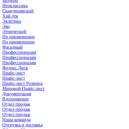
Модерн
Неоклассика
Скандинавский
Хай-тек
Эклетика
Эко
Этнический
По применению
По применению
Фасадный
Профессионалам
Профессионалам
Профессионалам
Яндекс.Диск
Прайс-лист
Прайс-лист
Прайс-лист Розница
Мировой Прайс-лист
Документация
Вдохновение
Отдел продаж
Отдел продаж
Отдел продаж
Наша команда
Отгрузка и доставка