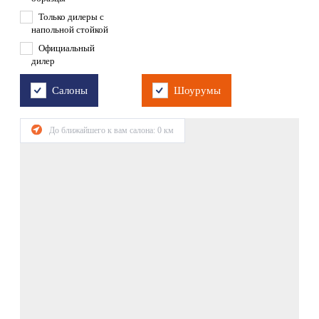
Только дилеры с
напольной стойкой
Официальный
дилер
Салоны
Шоурумы
До ближайшего к вам салона:
0
км