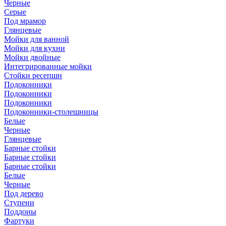
Черные
Серые
Под мрамор
Глянцевые
Мойки для ванной
Мойки для кухни
Мойки двойные
Интегрированные мойки
Стойки ресепшн
Подоконники
Подоконники
Подоконники
Подоконники-столешницы
Белые
Черные
Глянцевые
Барные стойки
Барные стойки
Барные стойки
Белые
Черные
Под дерево
Ступени
Поддоны
Фартуки