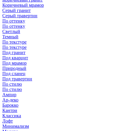
Коричневый мрамор
Серый гранит
Серый травертин
По оттенку
По оттенку
Светлый
Темный
По текстуре
По текстуре
Под гранит
Под кварцит
Под мрамор
Природный
Под сланец
Под травертин
По стилю
По стилю
Ампир
Ар-деко
Барокко
Кантри
Классика
Лофт
Минимализм