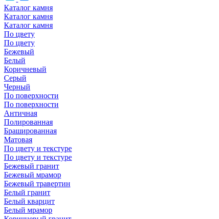
Каталог камня
Каталог камня
Каталог камня
По цвету
По цвету
Бежевый
Белый
Коричневый
Серый
Черный
По поверхности
По поверхности
Античная
Полированная
Брашированная
Матовая
По цвету и текстуре
По цвету и текстуре
Бежевый гранит
Бежевый мрамор
Бежевый травертин
Белый гранит
Белый кварцит
Белый мрамор
Коричневый гранит