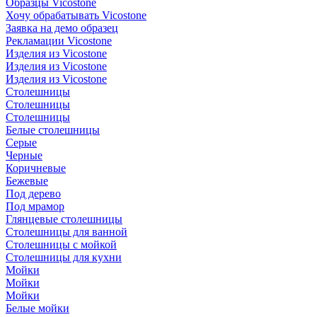
Образцы Vicostone
Хочу обрабатывать Vicostone
Заявка на демо образец
Рекламации Vicostone
Изделия из Vicostone
Изделия из Vicostone
Изделия из Vicostone
Столешницы
Столешницы
Столешницы
Белые столешницы
Серые
Черные
Коричневые
Бежевые
Под дерево
Под мрамор
Глянцевые столешницы
Столешницы для ванной
Столешницы с мойкой
Столешницы для кухни
Мойки
Мойки
Мойки
Белые мойки