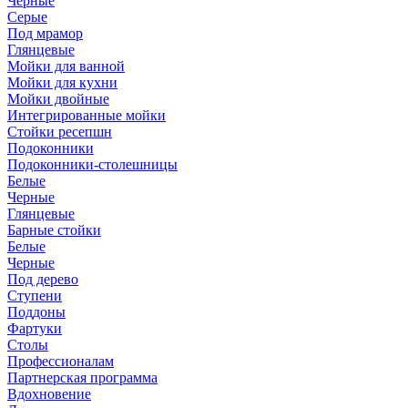
Черные
Серые
Под мрамор
Глянцевые
Мойки для ванной
Мойки для кухни
Мойки двойные
Интегрированные мойки
Стойки ресепшн
Подоконники
Подоконники-столешницы
Белые
Черные
Глянцевые
Барные стойки
Белые
Черные
Под дерево
Ступени
Поддоны
Фартуки
Столы
Профессионалам
Партнерская программа
Вдохновение