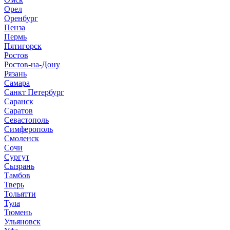
Орел
Оренбург
Пенза
Пермь
Пятигорск
Ростов
Ростов-на-Дону
Рязань
Самара
Санкт Петербург
Саранск
Саратов
Севастополь
Симферополь
Смоленск
Сочи
Сургут
Сызрань
Тамбов
Тверь
Тольятти
Тула
Тюмень
Ульяновск