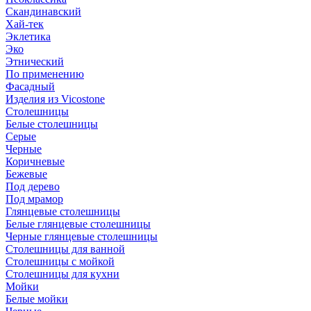
Скандинавский
Хай-тек
Эклетика
Эко
Этнический
По применению
Фасадный
Изделия из Vicostone
Столешницы
Белые столешницы
Серые
Черные
Коричневые
Бежевые
Под дерево
Под мрамор
Глянцевые столешницы
Белые глянцевые столешницы
Черные глянцевые столешницы
Столешницы для ванной
Столешницы с мойкой
Столешницы для кухни
Мойки
Белые мойки