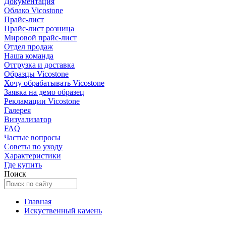
Документация
Облако Vicostone
Прайс-лист
Прайс-лист розница
Мировой прайс-лист
Отдел продаж
Наша команда
Отгрузка и доставка
Образцы Vicostone
Хочу обрабатывать Vicostone
Заявка на демо образец
Рекламации Vicostone
Галерея
Визуализатор
FAQ
Частые вопросы
Советы по уходу
Характеристики
Где купить
Поиск
Главная
Искуственный камень