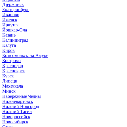
Дзержинск
Екатеринбург
Иваново
Ижевск
Иркутск
Йошкар-Ола
Казань
Калининград
Калуга
Киров
Комсомольск-на-Амуре
Кострома
Краснодар
Красноярск
Курск
Липецк
Махачкала
Минск
Набережные Челны
Нижневартовск
Нижний Новгород
Нижний Тагил
Новороссийск
Новосибирск
Омск