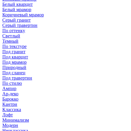
Белый кварцит
Белый мрамор
Коричневый мрамор
Серый гранит
Серый травертин
По оттенку
Светлый
Темный
По текстуре
Под гранит
Под кварцит
Под мрамор
Природный
Под сланец
Под травертин
По стилю
Ампир
Ар-деко
Барокко
Кантри
Классика
Лофт
Минимализм
Модерн
Неоклассика