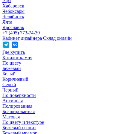
Уфа
Хабаровск
Чебоксары
Челябинск
Ялта
Ярославль
+7 (495) 773-74-39
Кабинет дизайнера
Склад онлайн
Где купить
Каталог камня
По цвету
Бежевый
Белый
Коричневый
Серый
Черный
По поверхности
Античная
Полированная
Брашированная
Матовая
По цвету и текстуре
Бежевый гранит
Бежевый мрамор