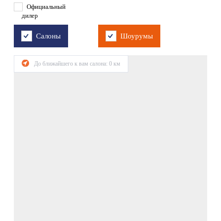
Официальный
дилер
Салоны
Шоурумы
До ближайшего к вам салона:
0
км