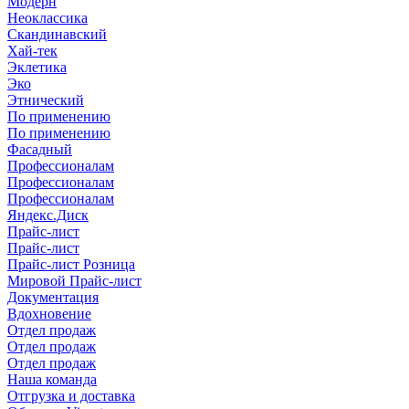
Модерн
Неоклассика
Скандинавский
Хай-тек
Эклетика
Эко
Этнический
По применению
По применению
Фасадный
Профессионалам
Профессионалам
Профессионалам
Яндекс.Диск
Прайс-лист
Прайс-лист
Прайс-лист Розница
Мировой Прайс-лист
Документация
Вдохновение
Отдел продаж
Отдел продаж
Отдел продаж
Наша команда
Отгрузка и доставка