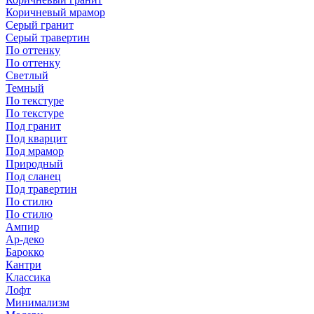
Коричневый мрамор
Серый гранит
Серый травертин
По оттенку
По оттенку
Светлый
Темный
По текстуре
По текстуре
Под гранит
Под кварцит
Под мрамор
Природный
Под сланец
Под травертин
По стилю
По стилю
Ампир
Ар-деко
Барокко
Кантри
Классика
Лофт
Минимализм