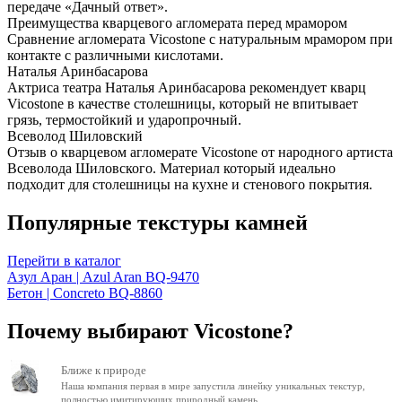
передаче «Дачный ответ».
Преимущества кварцевого агломерата перед мрамором
Сравнение агломерата Vicostone с натуральным мрамором при
контакте с различными кислотами.
Наталья Аринбасарова
Актриса театра Наталья Аринбасарова рекомендует кварц
Vicostone в качестве столешницы, который не впитывает
грязь, термостойкий и ударопрочный.
Всеволод Шиловский
Отзыв о кварцевом агломерате Vicostone от народного артиста
Всеволода Шиловского. Материал который идеально
подходит для столешницы на кухне и стенового покрытия.
Популярные текстуры камней
Перейти в каталог
Азул Аран | Azul Aran BQ-9470
Бетон | Concreto BQ-8860
Почему выбирают Vicostone?
Ближе к природе
Наша компания первая в мире запустила линейку уникальных текстур,
полностью имитирующих природный камень.