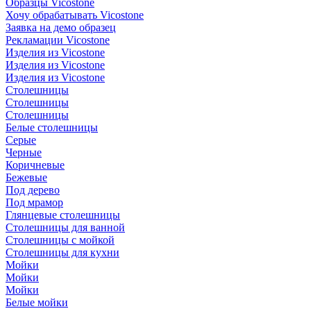
Образцы Vicostone
Хочу обрабатывать Vicostone
Заявка на демо образец
Рекламации Vicostone
Изделия из Vicostone
Изделия из Vicostone
Изделия из Vicostone
Столешницы
Столешницы
Столешницы
Белые столешницы
Серые
Черные
Коричневые
Бежевые
Под дерево
Под мрамор
Глянцевые столешницы
Столешницы для ванной
Столешницы с мойкой
Столешницы для кухни
Мойки
Мойки
Мойки
Белые мойки