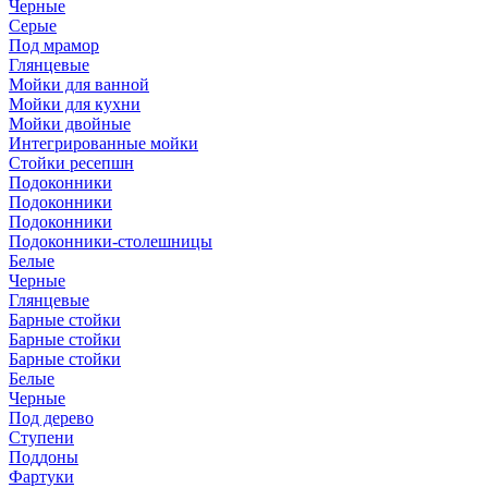
Черные
Серые
Под мрамор
Глянцевые
Мойки для ванной
Мойки для кухни
Мойки двойные
Интегрированные мойки
Стойки ресепшн
Подоконники
Подоконники
Подоконники
Подоконники-столешницы
Белые
Черные
Глянцевые
Барные стойки
Барные стойки
Барные стойки
Белые
Черные
Под дерево
Ступени
Поддоны
Фартуки