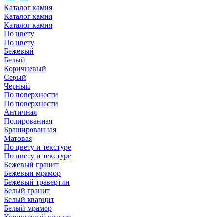
Каталог камня
Каталог камня
Каталог камня
По цвету
По цвету
Бежевый
Белый
Коричневый
Серый
Черный
По поверхности
По поверхности
Античная
Полированная
Брашированная
Матовая
По цвету и текстуре
По цвету и текстуре
Бежевый гранит
Бежевый мрамор
Бежевый травертин
Белый гранит
Белый кварцит
Белый мрамор
Коричневый гранит