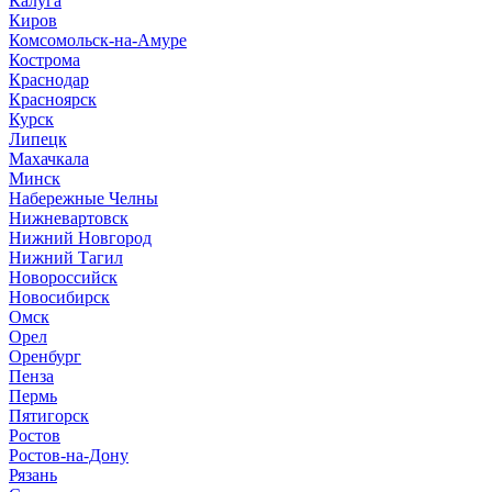
Калуга
Киров
Комсомольск-на-Амуре
Кострома
Краснодар
Красноярск
Курск
Липецк
Махачкала
Минск
Набережные Челны
Нижневартовск
Нижний Новгород
Нижний Тагил
Новороссийск
Новосибирск
Омск
Орел
Оренбург
Пенза
Пермь
Пятигорск
Ростов
Ростов-на-Дону
Рязань