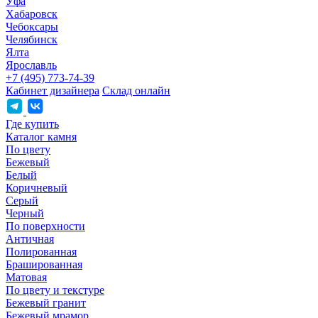
Уфа
Хабаровск
Чебоксары
Челябинск
Ялта
Ярославль
+7 (495) 773-74-39
Кабинет дизайнера
Склад онлайн
Где купить
Каталог камня
По цвету
Бежевый
Белый
Коричневый
Серый
Черный
По поверхности
Античная
Полированная
Брашированная
Матовая
По цвету и текстуре
Бежевый гранит
Бежевый мрамор