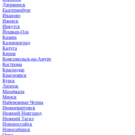
Дзержинск
Екатеринбург
Иваново
Ижевск
Иркутск
Йошкар-Ола
Казань
Калининград
Калуга
Киров
Комсомольск-на-Амуре
Кострома
Краснодар
Красноярск
Курск
Липецк
Махачкала
Минск
Набережные Челны
Нижневартовск
Нижний Новгород
Нижний Тагил
Новороссийск
Новосибирск
Омск