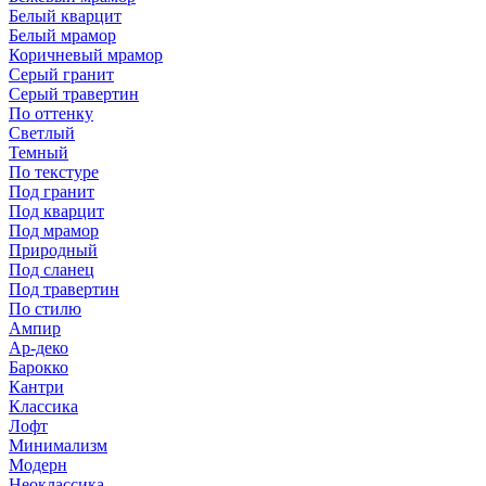
Белый кварцит
Белый мрамор
Коричневый мрамор
Серый гранит
Серый травертин
По оттенку
Светлый
Темный
По текстуре
Под гранит
Под кварцит
Под мрамор
Природный
Под сланец
Под травертин
По стилю
Ампир
Ар-деко
Барокко
Кантри
Классика
Лофт
Минимализм
Модерн
Неоклассика