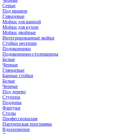
Черные
Серые
Под мрамор
Глянцевые
Мойки для ванной
Мойки для кухни
Мойки двойные
Интегрированные мойки
Стойки ресепшн
Подоконники
Подоконники-столешницы
Белые
Черные
Глянцевые
Барные стойки
Белые
Черные
Под дерево
Ступени
Поддоны
Фартуки
Столы
Профессионалам
Партнерская программа
Вдохновение