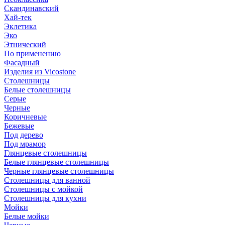
Скандинавский
Хай-тек
Эклетика
Эко
Этнический
По применению
Фасадный
Изделия из Vicostone
Столешницы
Белые столешницы
Серые
Черные
Коричневые
Бежевые
Под дерево
Под мрамор
Глянцевые столешницы
Белые глянцевые столешницы
Черные глянцевые столешницы
Столешницы для ванной
Столешницы с мойкой
Столешницы для кухни
Мойки
Белые мойки