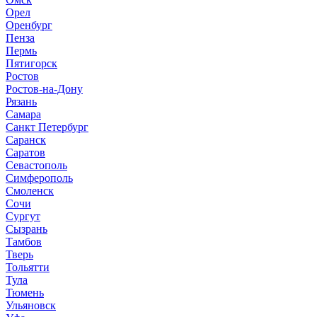
Орел
Оренбург
Пенза
Пермь
Пятигорск
Ростов
Ростов-на-Дону
Рязань
Самара
Санкт Петербург
Саранск
Саратов
Севастополь
Симферополь
Смоленск
Сочи
Сургут
Сызрань
Тамбов
Тверь
Тольятти
Тула
Тюмень
Ульяновск