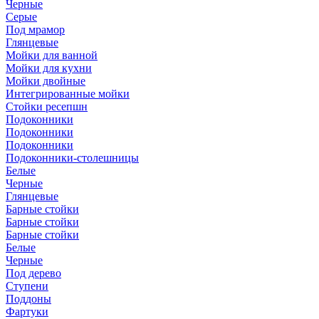
Черные
Серые
Под мрамор
Глянцевые
Мойки для ванной
Мойки для кухни
Мойки двойные
Интегрированные мойки
Стойки ресепшн
Подоконники
Подоконники
Подоконники
Подоконники-столешницы
Белые
Черные
Глянцевые
Барные стойки
Барные стойки
Барные стойки
Белые
Черные
Под дерево
Ступени
Поддоны
Фартуки