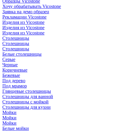
Образцы Vicostone
Хочу обрабатывать Vicostone
Заявка на демо образец
Рекламации Vicostone
Изделия из Vicostone
Изделия из Vicostone
Изделия из Vicostone
Столешницы
Столешницы
Столешницы
Белые столешницы
Серые
Черные
Коричневые
Бежевые
Под дерево
Под мрамор
Глянцевые столешницы
Столешницы для ванной
Столешницы с мойкой
Столешницы для кухни
Мойки
Мойки
Мойки
Белые мойки