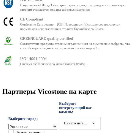
Национальный Фонд Санитарии гарантирует, что продукт соответствует
строгим стандартам охраны здоровья населения.
CE Compliant
Conformite Europeenne – (CE) Поверхности Vicostone соответствуют
нормам для использования в странах Европейского Союза.
GREENGUARD quality certified
Соответствие продукта строгим ограничениям на химические выбросы, что
способствует созданию экологически чистых изделий.
ISO 14001:2004
Система экологического менеджмента (EMS).
Партнеры Vicostone на карте
Выберите
интересующий вас
камень:
Выберите город:
Ничего не выбрано
Только дилеры, у