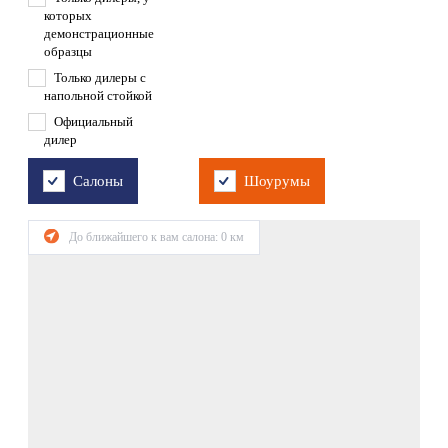
которых
демонстрационные
образцы
Только дилеры с
напольной стойкой
Официальный
дилер
Салоны
Шоурумы
До ближайшего к вам салона:
0
км