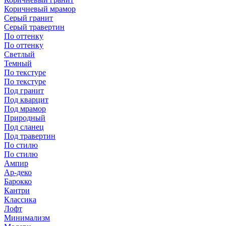
Коричневый мрамор
Серый гранит
Серый травертин
По оттенку
По оттенку
Светлый
Темный
По текстуре
По текстуре
Под гранит
Под кварцит
Под мрамор
Природный
Под сланец
Под травертин
По стилю
По стилю
Ампир
Ар-деко
Барокко
Кантри
Классика
Лофт
Минимализм