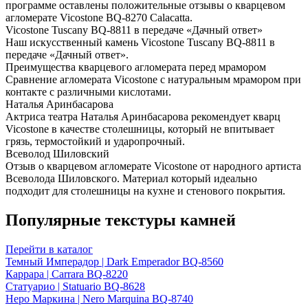
программе оставлены положительные отзывы о кварцевом
агломерате Vicostone BQ-8270 Calacatta.
Vicostone Tuscany BQ-8811 в передаче «Дачный ответ»
Наш искусственный камень Vicostone Tuscany BQ-8811 в
передаче «Дачный ответ».
Преимущества кварцевого агломерата перед мрамором
Сравнение агломерата Vicostone с натуральным мрамором при
контакте с различными кислотами.
Наталья Аринбасарова
Актриса театра Наталья Аринбасарова рекомендует кварц
Vicostone в качестве столешницы, который не впитывает
грязь, термостойкий и ударопрочный.
Всеволод Шиловский
Отзыв о кварцевом агломерате Vicostone от народного артиста
Всеволода Шиловского. Материал который идеально
подходит для столешницы на кухне и стенового покрытия.
Популярные текстуры камней
Перейти в каталог
Темный Имперадор | Dark Emperador BQ-8560
Каррара | Carrara BQ-8220
Статуарио | Statuario BQ-8628
Неро Маркина | Nero Marquina BQ-8740