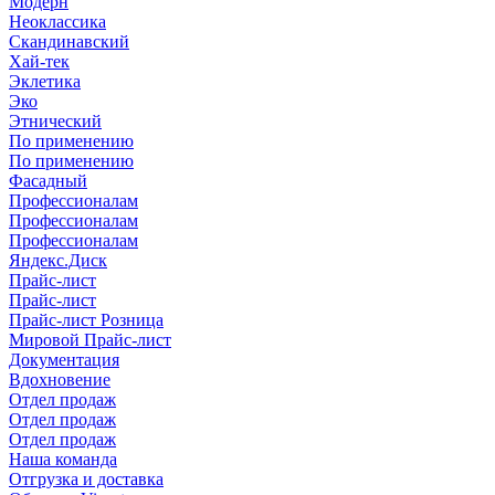
Модерн
Неоклассика
Скандинавский
Хай-тек
Эклетика
Эко
Этнический
По применению
По применению
Фасадный
Профессионалам
Профессионалам
Профессионалам
Яндекс.Диск
Прайс-лист
Прайс-лист
Прайс-лист Розница
Мировой Прайс-лист
Документация
Вдохновение
Отдел продаж
Отдел продаж
Отдел продаж
Наша команда
Отгрузка и доставка