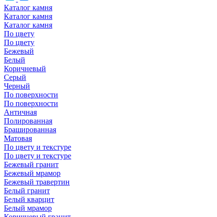
Каталог камня
Каталог камня
Каталог камня
По цвету
По цвету
Бежевый
Белый
Коричневый
Серый
Черный
По поверхности
По поверхности
Античная
Полированная
Брашированная
Матовая
По цвету и текстуре
По цвету и текстуре
Бежевый гранит
Бежевый мрамор
Бежевый травертин
Белый гранит
Белый кварцит
Белый мрамор
Коричневый гранит