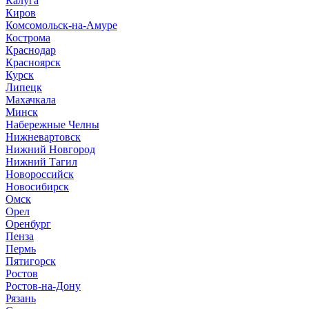
Калуга
Киров
Комсомольск-на-Амуре
Кострома
Краснодар
Красноярск
Курск
Липецк
Махачкала
Минск
Набережные Челны
Нижневартовск
Нижний Новгород
Нижний Тагил
Новороссийск
Новосибирск
Омск
Орел
Оренбург
Пенза
Пермь
Пятигорск
Ростов
Ростов-на-Дону
Рязань