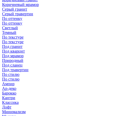
Коричневый мрамор
Серый гранит
Серый травертин
По оттенку
По оттенку
Светлый
Темный
По текстуре
По текстуре
Под гранит
Под кварцит
Под мрамор
Природный
Под сланец
Под травертин
По стилю
По стилю
Ампир
Ар-деко
Барокко
Кантри
Классика
Лофт
Минимализм