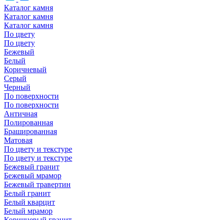
Каталог камня
Каталог камня
Каталог камня
По цвету
По цвету
Бежевый
Белый
Коричневый
Серый
Черный
По поверхности
По поверхности
Античная
Полированная
Брашированная
Матовая
По цвету и текстуре
По цвету и текстуре
Бежевый гранит
Бежевый мрамор
Бежевый травертин
Белый гранит
Белый кварцит
Белый мрамор
Коричневый гранит