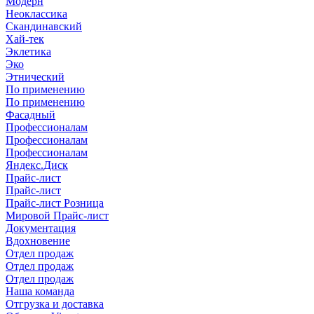
Модерн
Неоклассика
Скандинавский
Хай-тек
Эклетика
Эко
Этнический
По применению
По применению
Фасадный
Профессионалам
Профессионалам
Профессионалам
Яндекс.Диск
Прайс-лист
Прайс-лист
Прайс-лист Розница
Мировой Прайс-лист
Документация
Вдохновение
Отдел продаж
Отдел продаж
Отдел продаж
Наша команда
Отгрузка и доставка