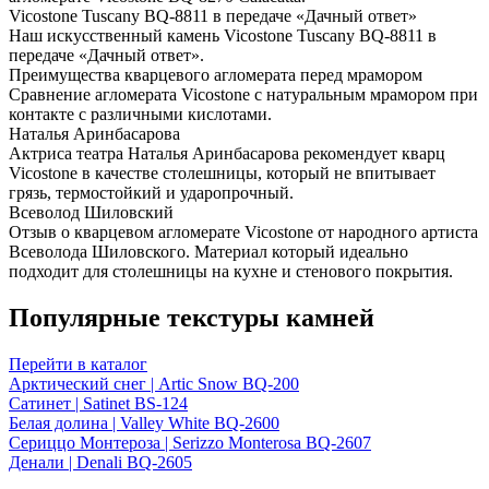
Vicostone Tuscany BQ-8811 в передаче «Дачный ответ»
Наш искусственный камень Vicostone Tuscany BQ-8811 в
передаче «Дачный ответ».
Преимущества кварцевого агломерата перед мрамором
Сравнение агломерата Vicostone с натуральным мрамором при
контакте с различными кислотами.
Наталья Аринбасарова
Актриса театра Наталья Аринбасарова рекомендует кварц
Vicostone в качестве столешницы, который не впитывает
грязь, термостойкий и ударопрочный.
Всеволод Шиловский
Отзыв о кварцевом агломерате Vicostone от народного артиста
Всеволода Шиловского. Материал который идеально
подходит для столешницы на кухне и стенового покрытия.
Популярные текстуры камней
Перейти в каталог
Арктический снег | Artic Snow BQ-200
Сатинет | Satinet BS-124
Белая долина | Valley White BQ-2600
Сериццо Монтероза | Serizzo Monterosa BQ-2607
Денали | Denali BQ-2605