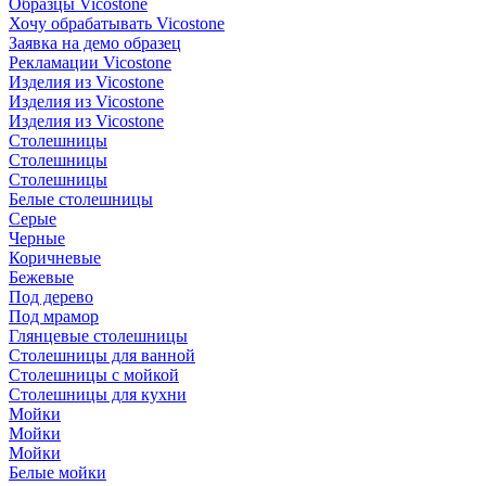
Образцы Vicostone
Хочу обрабатывать Vicostone
Заявка на демо образец
Рекламации Vicostone
Изделия из Vicostone
Изделия из Vicostone
Изделия из Vicostone
Столешницы
Столешницы
Столешницы
Белые столешницы
Серые
Черные
Коричневые
Бежевые
Под дерево
Под мрамор
Глянцевые столешницы
Столешницы для ванной
Столешницы с мойкой
Столешницы для кухни
Мойки
Мойки
Мойки
Белые мойки