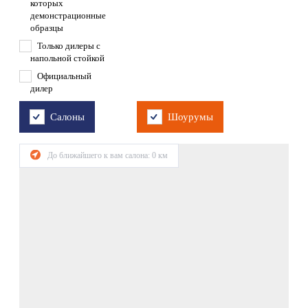
которых
демонстрационные
образцы
Только дилеры с
напольной стойкой
Официальный
дилер
Салоны
Шоурумы
До ближайшего к вам салона:
0
км