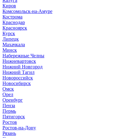
Калуга
Киров
Комсомольск-на-Амуре
Кострома
Краснодар
Красноярск
Курск
Липецк
Махачкала
Минск
Набережные Челны
Нижневартовск
Нижний Новгород
Нижний Тагил
Новороссийск
Новосибирск
Омск
Орел
Оренбург
Пенза
Пермь
Пятигорск
Ростов
Ростов-на-Дону
Рязань