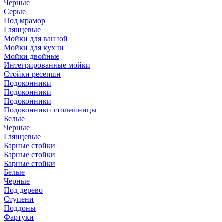
Черные
Серые
Под мрамор
Глянцевые
Мойки для ванной
Мойки для кухни
Мойки двойные
Интегрированные мойки
Стойки ресепшн
Подоконники
Подоконники
Подоконники
Подоконники-столешницы
Белые
Черные
Глянцевые
Барные стойки
Барные стойки
Барные стойки
Белые
Черные
Под дерево
Ступени
Поддоны
Фартуки