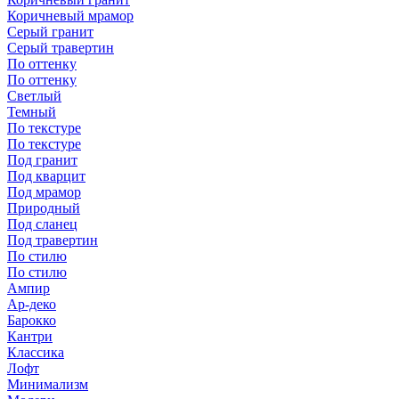
Коричневый мрамор
Серый гранит
Серый травертин
По оттенку
По оттенку
Светлый
Темный
По текстуре
По текстуре
Под гранит
Под кварцит
Под мрамор
Природный
Под сланец
Под травертин
По стилю
По стилю
Ампир
Ар-деко
Барокко
Кантри
Классика
Лофт
Минимализм