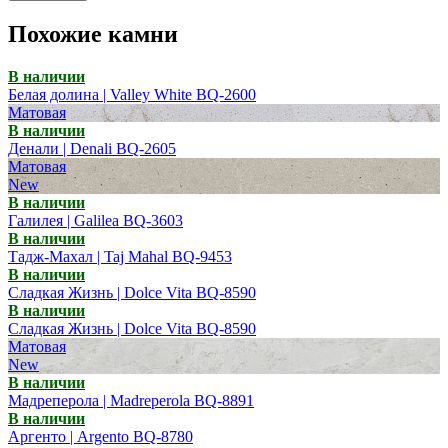
Похожие камни
В наличии
Белая долина | Valley White BQ-2600
Матовая
В наличии
Денали | Denali BQ-2605
Матовая
New
В наличии
Галилея | Galilea BQ-3603
В наличии
Тадж-Махал | Taj Mahal BQ-9453
В наличии
Сладкая Жизнь | Dolce Vita BQ-8590
В наличии
Сладкая Жизнь | Dolce Vita BQ-8590
Матовая
New
В наличии
Мадреперола | Madreperola BQ-8891
В наличии
Аргенто | Argento BQ-8780