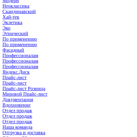
Модерн
Неоклассика
Скандинавский
Хай-тек
Эклетика
Эко
Этнический
По применению
По применению
Фасадный
Профессионалам
Профессионалам
Профессионалам
Яндекс.Диск
Прайс-лист
Прайс-лист
Прайс-лист Розница
Мировой Прайс-лист
Документация
Вдохновение
Отдел продаж
Отдел продаж
Отдел продаж
Наша команда
Отгрузка и доставка