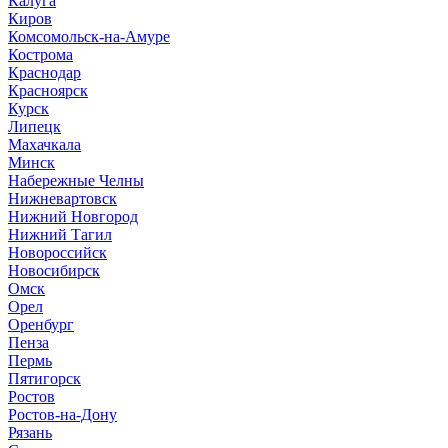
Калуга
Киров
Комсомольск-на-Амуре
Кострома
Краснодар
Красноярск
Курск
Липецк
Махачкала
Минск
Набережные Челны
Нижневартовск
Нижний Новгород
Нижний Тагил
Новороссийск
Новосибирск
Омск
Орел
Оренбург
Пенза
Пермь
Пятигорск
Ростов
Ростов-на-Дону
Рязань