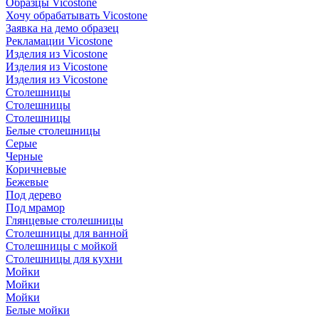
Образцы Vicostone
Хочу обрабатывать Vicostone
Заявка на демо образец
Рекламации Vicostone
Изделия из Vicostone
Изделия из Vicostone
Изделия из Vicostone
Столешницы
Столешницы
Столешницы
Белые столешницы
Серые
Черные
Коричневые
Бежевые
Под дерево
Под мрамор
Глянцевые столешницы
Столешницы для ванной
Столешницы с мойкой
Столешницы для кухни
Мойки
Мойки
Мойки
Белые мойки