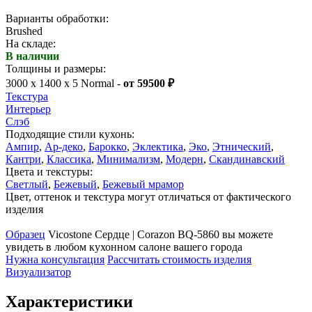
Варианты обработки:
Brushed
На складе:
В наличии
Толщины и размеры:
3000 x 1400 x 5 Normal -
от 59500 ₽
Текстура
Интерьер
Слэб
Подходящие стили кухонь:
Ампир
,
Ар-деко
,
Барокко
,
Эклектика
,
Эко
,
Этнический
,
Кантри
,
Классика
,
Минимализм
,
Модерн
,
Скандинавский
Цвета и текстуры:
Светлый
,
Бежевый
,
Бежевый мрамор
Цвет, оттенок и текстура могут отличаться от фактического
изделия
Образец
Vicostone Сердце | Corazon BQ-5860 вы можете
увидеть в любом кухонном салоне вашего города
Нужна консультация
Рассчитать стоимость изделия
Визуализатор
Характеристики