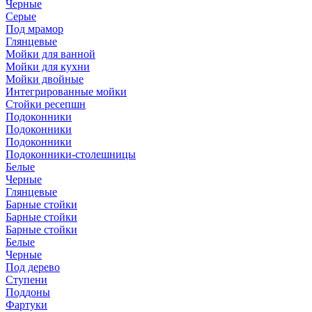
Черные
Серые
Под мрамор
Глянцевые
Мойки для ванной
Мойки для кухни
Мойки двойные
Интегрированные мойки
Стойки ресепшн
Подоконники
Подоконники
Подоконники
Подоконники-столешницы
Белые
Черные
Глянцевые
Барные стойки
Барные стойки
Барные стойки
Белые
Черные
Под дерево
Ступени
Поддоны
Фартуки