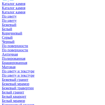
Каталог камня
Каталог камня
Каталог камня
По цвету
По цвету
Бежевый
Белый
Коричневый
Серый
Черный
По поверхности
По поверхности
Античная
Полированная
Брашированная
Матовая
По цвету и текстуре
По цвету и текстуре
Бежевый гранит
Бежевый мрамор
Бежевый травертин
Белый гранит
Белый кварцит
Белый мрамор
Коричневый гранит