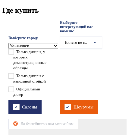
Где купить
Выберите
интересующий вас
камень:
Выберите город:
Ничего не выбрано
Только дилеры, у
которых
демонстрационные
образцы
Только дилеры с
напольной стойкой
Официальный
дилер
Салоны
Шоурумы
До ближайшего к вам салона:
0
км